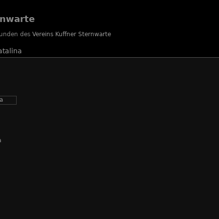
rnwarte
reunden des
Vereins Kuffner Sternwarte
talina
a