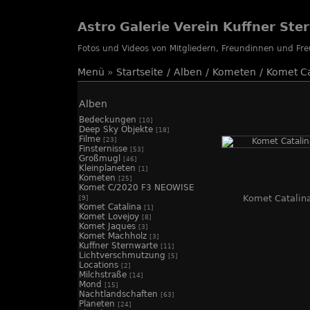
Astro Galerie Verein Kuffner Ste
Fotos und Videos von Mitgliedern, Freundinnen und F
Menü
»
Startseite
/
Alben
/
Kometen
/
Komet Ca
Alben
Bedeckungen
[10]
Deep Sky Objekte
[18]
Filme
[23]
Finsternisse
[53]
Großmugl
[46]
Kleinplaneten
[1]
Kometen
[25]
Komet C/2020 F3 NEOWISE
Komet Catalin
[9]
Komet Catalina
[1]
Komet Lovejoy
[8]
Komet Jaques
[3]
Komet Machholz
[3]
Kuffner Sternwarte
[11]
Lichtverschmutzung
[5]
Locations
[2]
Milchstraße
[14]
Mond
[15]
Nachtlandschaften
[63]
Planeten
[24]