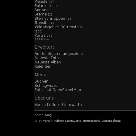
Plejaden
[7]
Polarlicht
[5]
Sonne
[3]
Sterne
[1]
Sternschnuppen
[18]
Transits
[41]
Wildnisgebiet Dürrenstein
[100]
Portrait
[4]
389 Fotos
Erweitert
Am häufigsten angesehen
Neueste Fotos
Neueste Alben
Kalender
Menü
Suchen
Schlagworte
Fotos auf OpenStreetMap
Über uns
Verein Kuffner Sternwarte
Anmeldung
© by
Verein Kuffner Sternwarte
,
Impressum
,
Datenschutz