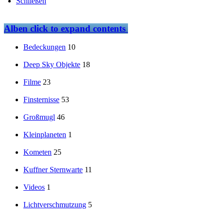
Schließen
Alben
click to expand contents
Bedeckungen
10
Deep Sky Objekte
18
Filme
23
Finsternisse
53
Großmugl
46
Kleinplaneten
1
Kometen
25
Kuffner Sternwarte
11
Videos
1
Lichtverschmutzung
5