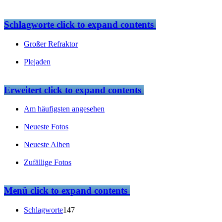
Schlagworte
click to expand contents
Großer Refraktor
Plejaden
Erweitert
click to expand contents
Am häufigsten angesehen
Neueste Fotos
Neueste Alben
Zufällige Fotos
Menü
click to expand contents
Schlagworte
147