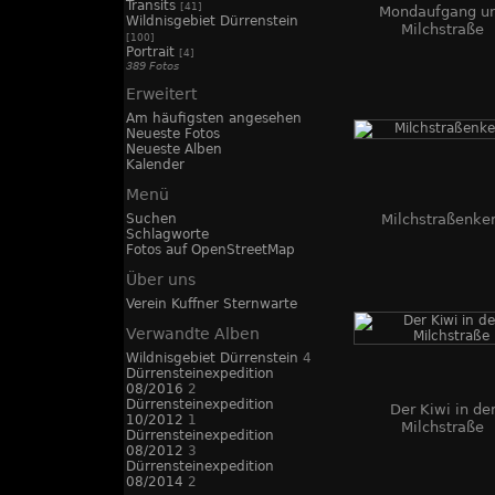
Transits
[41]
Mondaufgang u
Wildnisgebiet Dürrenstein
Milchstraße
[100]
Portrait
[4]
389 Fotos
Erweitert
Am häufigsten angesehen
Neueste Fotos
Neueste Alben
Kalender
Menü
Suchen
Milchstraßenke
Schlagworte
Fotos auf OpenStreetMap
Über uns
Verein Kuffner Sternwarte
Verwandte Alben
Wildnisgebiet Dürrenstein
4
Dürrensteinexpedition
08/2016
2
Dürrensteinexpedition
Der Kiwi in de
10/2012
1
Milchstraße
Dürrensteinexpedition
08/2012
3
Dürrensteinexpedition
08/2014
2