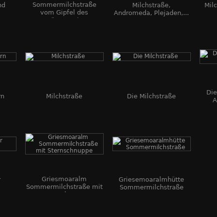
Sommermilchstraße
nd
Milchstraße,
Mil
vom Gipfel des
Andromeda, Plejaden,...
Dürrenstein
Die
rn
Milchstraße
Die Milchstraße
A
Griesmoaralm
r
Griesemoaralmhütte
Sommermilchstraße mit
Sommermilchstraße
Sternschnuppe