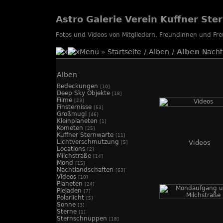
Astro Galerie Verein Kuffner Ste
Fotos und Videos von Mitgliedern, Freundinnen und F
Menü
»
Startseite
/
Alben
/ Alben
Nacht
Alben
Bedeckungen
[10]
Deep Sky Objekte
[18]
Filme
[23]
Finsternisse
[53]
Großmugl
[46]
Kleinplaneten
[1]
Kometen
[25]
Kuffner Sternwarte
[11]
Lichtverschmutzung
Videos
[5]
Locations
[2]
Milchstraße
[14]
Mond
[15]
Nachtlandschaften
[63]
Videos
[10]
Planeten
[24]
Plejaden
[7]
Polarlicht
[5]
Sonne
[3]
Sterne
[1]
Sternschnuppen
[18]