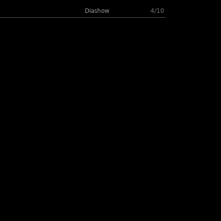
Diashow
4/10