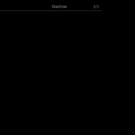
Diashow
3/3