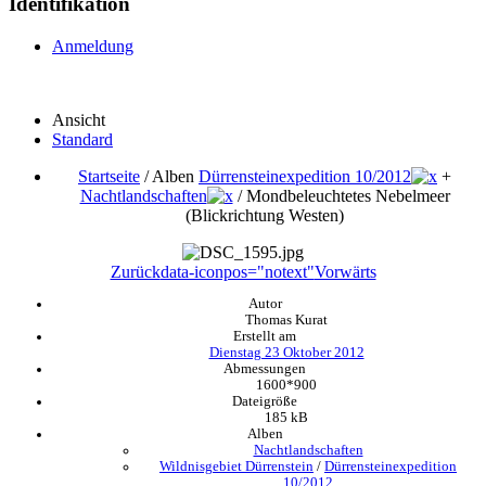
Identifikation
Anmeldung
Ansicht
Standard
Startseite
/ Alben
Dürrensteinexpedition 10/2012
+
Nachtlandschaften
/
Mondbeleuchtetes Nebelmeer
(Blickrichtung Westen)
Zurück
data-iconpos="notext"
Vorwärts
Autor
Thomas Kurat
Erstellt am
Dienstag 23 Oktober 2012
Abmessungen
1600*900
Dateigröße
185 kB
Alben
Nachtlandschaften
Wildnisgebiet Dürrenstein
/
Dürrensteinexpedition
10/2012