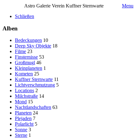
Astro Galerie Verein Kuffner Sternwarte
Menu
Schließen
Alben
Bedeckungen
10
Deep Sky Objekte
18
Filme
23
Finsternisse
53
Großmugl
46
Kleinplaneten
1
Kometen
25
Kuffner Sternwarte
11
Lichtverschmutzung
5
Locations
2
Milchstraße
14
Mond
15
Nachtlandschaften
63
Planeten
24
Plejaden
7
Polarlicht
5
Sonne
3
Sterne
1