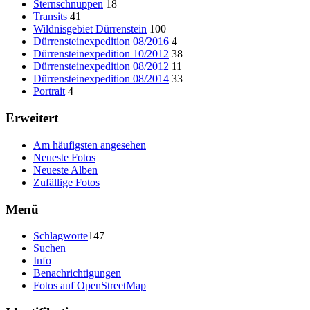
Sternschnuppen
18
Transits
41
Wildnisgebiet Dürrenstein
100
Dürrensteinexpedition 08/2016
4
Dürrensteinexpedition 10/2012
38
Dürrensteinexpedition 08/2012
11
Dürrensteinexpedition 08/2014
33
Portrait
4
Erweitert
Am häufigsten angesehen
Neueste Fotos
Neueste Alben
Zufällige Fotos
Menü
Schlagworte
147
Suchen
Info
Benachrichtigungen
Fotos auf OpenStreetMap