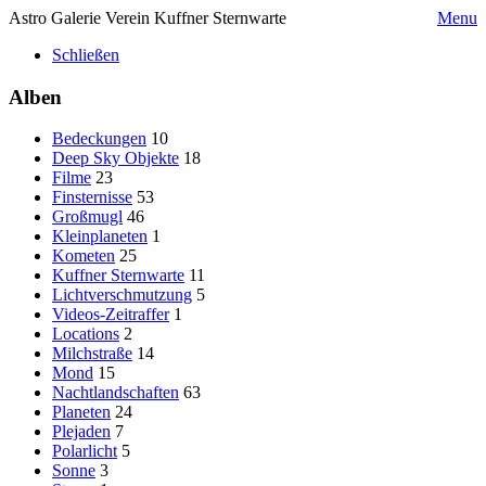
Astro Galerie Verein Kuffner Sternwarte
Menu
Schließen
Alben
Bedeckungen
10
Deep Sky Objekte
18
Filme
23
Finsternisse
53
Großmugl
46
Kleinplaneten
1
Kometen
25
Kuffner Sternwarte
11
Lichtverschmutzung
5
Videos-Zeitraffer
1
Locations
2
Milchstraße
14
Mond
15
Nachtlandschaften
63
Planeten
24
Plejaden
7
Polarlicht
5
Sonne
3