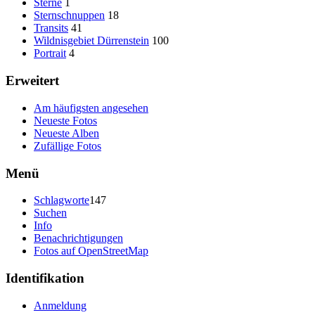
Sterne
1
Sternschnuppen
18
Transits
41
Wildnisgebiet Dürrenstein
100
Portrait
4
Erweitert
Am häufigsten angesehen
Neueste Fotos
Neueste Alben
Zufällige Fotos
Menü
Schlagworte
147
Suchen
Info
Benachrichtigungen
Fotos auf OpenStreetMap
Identifikation
Anmeldung