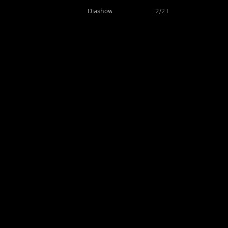
Diashow
2/21