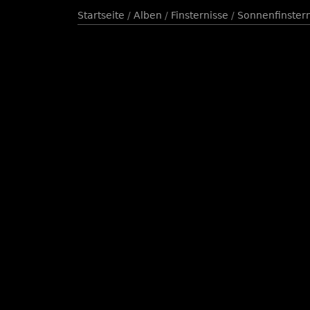
Startseite
/
Alben
/
Finsternisse
/
Sonnenfinstern