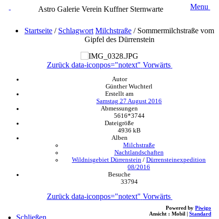
Menu
Astro Galerie Verein Kuffner Sternwarte
Startseite
/
Schlagwort
Milchstraße
/
Sommermilchstraße vom
Gipfel des Dürrenstein
Zurück
data-iconpos="notext"
Vorwärts
Autor
Günther Wuchterl
Erstellt am
Samstag 27 August 2016
Abmessungen
5616*3744
Dateigröße
4936 kB
Alben
Milchstraße
Nachtlandschaften
Wildnisgebiet Dürrenstein
/
Dürrensteinexpedition
08/2016
Besuche
33794
Zurück
data-iconpos="notext"
Vorwärts
Powered by
Piwigo
Ansicht :
Mobil
|
Standard
Schließen