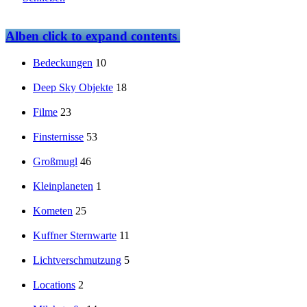
Alben
click to expand contents
Bedeckungen
10
Deep Sky Objekte
18
Filme
23
Finsternisse
53
Großmugl
46
Kleinplaneten
1
Kometen
25
Kuffner Sternwarte
11
Lichtverschmutzung
5
Locations
2