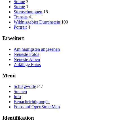
Sonne
3
Sterne
1
Sternschnuppen
18
Transits
41
Wildnisgebiet Dürrenstein
100
Portrait
4
Erweitert
Am häufigsten angesehen
Neueste Fotos
Neueste Alben
Zufällige Fotos
Menü
Schlagworte
147
Suchen
Info
Benachrichtigungen
Fotos auf OpenStreetMap
Identifikation