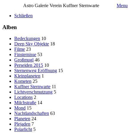
Astro Galerie Verein Kuffner Sternwarte
Menu
Schließen
Alben
Bedeckungen
10
Deep Sky Objekte
18
Filme
23
Finsternisse
53
Großmugl
46
Perseiden 2015
10
Sternenweg Eröffnung
15
Kleinplaneten
1
Kometen
25
Kuffner Sternwarte
11
Lichtverschmutzung
5
Locations
2
Milchstraße
14
Mond
15
Nachtlandschaften
63
Planeten
24
Plejaden
7
Polarlicht
5