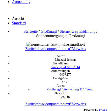
Anmeldung
Ansicht
Standard
Startseite
/
Großmugl
/
Sternenweg Eröffnung
/
Sonnenuntergang in Großmugl
Zurück
data-iconpos="notext"
Vorwärts
Autor
Michael Jensen
Erstellt am
Samstag 24 Mai 2014
Abmessungen
640*277
Dateigröße
37 kB
Alben
Großmugl
/
Sternenweg Eröffnung
Besuche
26846
Zurück
data-iconpos="notext"
Vorwärts
Powered by
Piwigo