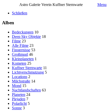
Astro Galerie Verein Kuffner Sternwarte
Menu
Schließen
Alben
Bedeckungen
10
Deep Sky Objekte
18
Filme
23
Alle Filme
23
Finsternisse
53
Großmugl
46
Kleinplaneten
1
Kometen
25
Kuffner Sternwarte
11
Lichtverschmutzung
5
Locations
2
Milchstraße
14
Mond
15
Nachtlandschaften
63
Planeten
24
Plejaden
7
Polarlicht
5
Sonne
3