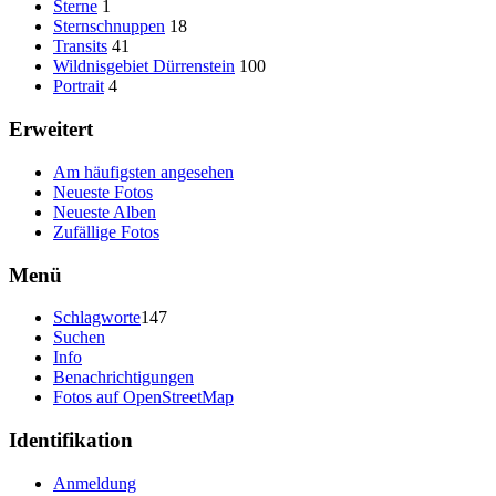
Sterne
1
Sternschnuppen
18
Transits
41
Wildnisgebiet Dürrenstein
100
Portrait
4
Erweitert
Am häufigsten angesehen
Neueste Fotos
Neueste Alben
Zufällige Fotos
Menü
Schlagworte
147
Suchen
Info
Benachrichtigungen
Fotos auf OpenStreetMap
Identifikation
Anmeldung