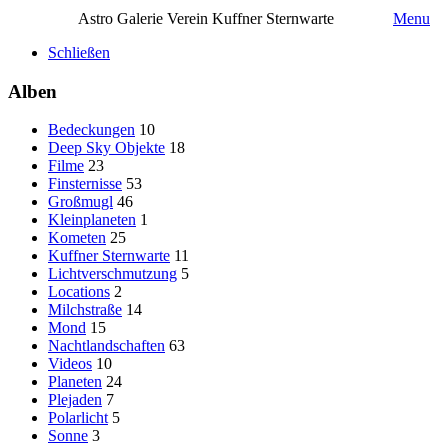
Astro Galerie Verein Kuffner Sternwarte
Menu
Schließen
Alben
Bedeckungen
10
Deep Sky Objekte
18
Filme
23
Finsternisse
53
Großmugl
46
Kleinplaneten
1
Kometen
25
Kuffner Sternwarte
11
Lichtverschmutzung
5
Locations
2
Milchstraße
14
Mond
15
Nachtlandschaften
63
Videos
10
Planeten
24
Plejaden
7
Polarlicht
5
Sonne
3