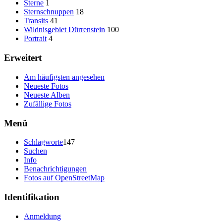
Sterne
1
Sternschnuppen
18
Transits
41
Wildnisgebiet Dürrenstein
100
Portrait
4
Erweitert
Am häufigsten angesehen
Neueste Fotos
Neueste Alben
Zufällige Fotos
Menü
Schlagworte
147
Suchen
Info
Benachrichtigungen
Fotos auf OpenStreetMap
Identifikation
Anmeldung