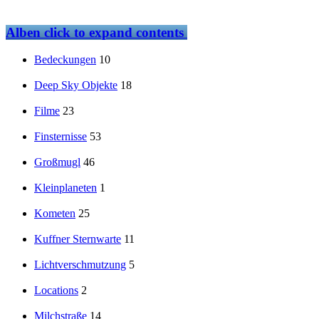
Alben
click to expand contents
Bedeckungen
10
Deep Sky Objekte
18
Filme
23
Finsternisse
53
Großmugl
46
Kleinplaneten
1
Kometen
25
Kuffner Sternwarte
11
Lichtverschmutzung
5
Locations
2
Milchstraße
14