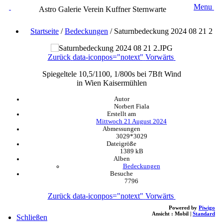
Menu
Astro Galerie Verein Kuffner Sternwarte
Startseite
/
Bedeckungen
/
Saturnbedeckung 2024 08 21 2
Zurück
data-iconpos="notext"
Vorwärts
Spiegeltele 10,5/1100, 1/800s bei 7Bft Wind
in Wien Kaisermühlen
Autor
Norbert Fiala
Erstellt am
Mittwoch 21 August 2024
Abmessungen
3029*3029
Dateigröße
1389 kB
Alben
Bedeckungen
Besuche
7796
Zurück
data-iconpos="notext"
Vorwärts
Powered by
Piwigo
Ansicht :
Mobil
|
Standard
Schließen