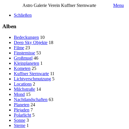
Astro Galerie Verein Kuffner Sternwarte
Menu
Schließen
Alben
Bedeckungen
10
Deep Sky Objekte
18
Filme
23
Finsternisse
53
Großmugl
46
Kleinplaneten
1
Kometen
25
Kuffner Sternwarte
11
Lichtverschmutzung
5
Locations
2
Milchstraße
14
Mond
15
Nachtlandschaften
63
Planeten
24
Plejaden
7
Polarlicht
5
Sonne
3
Sterne
1