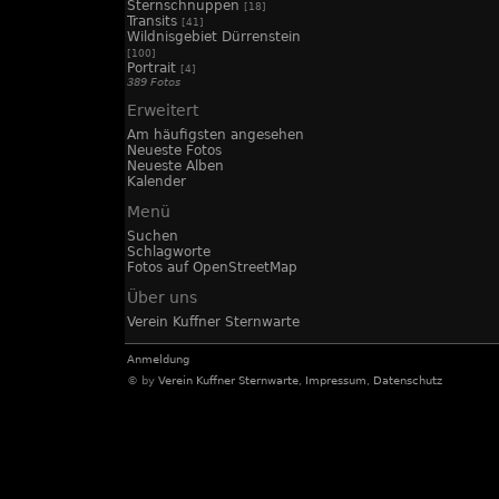
Sternschnuppen
[18]
Transits
[41]
Wildnisgebiet Dürrenstein
[100]
Portrait
[4]
389 Fotos
Erweitert
Am häufigsten angesehen
Neueste Fotos
Neueste Alben
Kalender
Menü
Suchen
Schlagworte
Fotos auf OpenStreetMap
Über uns
Verein Kuffner Sternwarte
Anmeldung
© by
Verein Kuffner Sternwarte
,
Impressum
,
Datenschutz