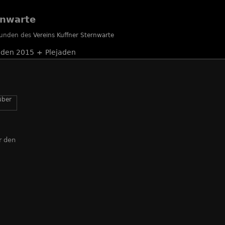
rnwarte
reunden des
Vereins Kuffner Sternwarte
iden 2015
+
Plejaden
r den