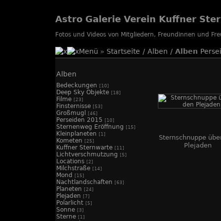
Astro Galerie Verein Kuffner Ste
Fotos und Videos von Mitgliedern, Freundinnen und F
Menü
»
Startseite
/
Alben
/ Alben
Perse
Alben
Bedeckungen
[10]
Deep Sky Objekte
[18]
Filme
[23]
Finsternisse
[53]
Großmugl
[46]
Perseiden 2015
[10]
Sternenweg Eröffnung
[15]
Kleinplaneten
[1]
Sternschnuppe übe
Kometen
[25]
Plejaden
Kuffner Sternwarte
[11]
Lichtverschmutzung
[5]
Locations
[2]
Milchstraße
[14]
Mond
[15]
Nachtlandschaften
[63]
Planeten
[24]
Plejaden
[7]
Polarlicht
[5]
Sonne
[3]
Sterne
[1]