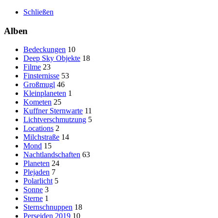
Schließen
Alben
Bedeckungen
10
Deep Sky Objekte
18
Filme
23
Finsternisse
53
Großmugl
46
Kleinplaneten
1
Kometen
25
Kuffner Sternwarte
11
Lichtverschmutzung
5
Locations
2
Milchstraße
14
Mond
15
Nachtlandschaften
63
Planeten
24
Plejaden
7
Polarlicht
5
Sonne
3
Sterne
1
Sternschnuppen
18
Perseiden 2019
10