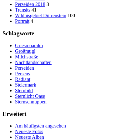
Perseiden 2018
3
Transits
41
Wildnisgebiet Dürrenstein
100
Portrait
4
Schlagworte
Griesmoaralm
Großmugl
Milchstraße
Nachtlandschaften
Perseiden
Perseus
Radiant
Steiermark
Sternbild
Sternlicht Oase
Sternschnuppen
Erweitert
Am häufigsten angesehen
Neueste Fotos
Neueste Alben