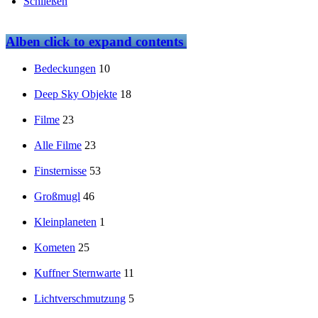
Schließen
Alben
click to expand contents
Bedeckungen
10
Deep Sky Objekte
18
Filme
23
Alle Filme
23
Finsternisse
53
Großmugl
46
Kleinplaneten
1
Kometen
25
Kuffner Sternwarte
11
Lichtverschmutzung
5