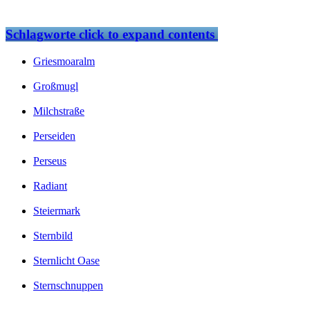
Schlagworte
click to expand contents
Griesmoaralm
Großmugl
Milchstraße
Perseiden
Perseus
Radiant
Steiermark
Sternbild
Sternlicht Oase
Sternschnuppen