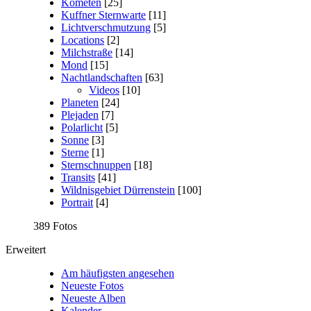
Kometen
[25]
Kuffner Sternwarte
[11]
Lichtverschmutzung
[5]
Locations
[2]
Milchstraße
[14]
Mond
[15]
Nachtlandschaften
[63]
Videos
[10]
Planeten
[24]
Plejaden
[7]
Polarlicht
[5]
Sonne
[3]
Sterne
[1]
Sternschnuppen
[18]
Transits
[41]
Wildnisgebiet Dürrenstein
[100]
Portrait
[4]
389 Fotos
Erweitert
Am häufigsten angesehen
Neueste Fotos
Neueste Alben
Kalender