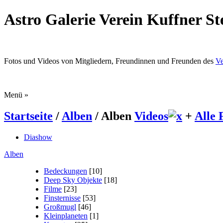
Astro Galerie Verein Kuffner S
Fotos und Videos von Mitgliedern, Freundinnen und Freunden des
Ve
Menü
»
Startseite
/
Alben
/ Alben
Videos
+
Alle 
Diashow
Alben
Bedeckungen
[10]
Deep Sky Objekte
[18]
Filme
[23]
Finsternisse
[53]
Großmugl
[46]
Kleinplaneten
[1]