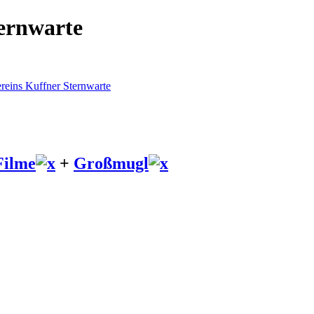
ternwarte
reins Kuffner Sternwarte
Filme
+
Großmugl