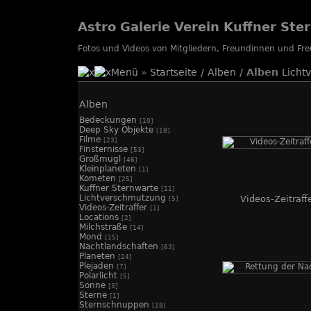
Astro Galerie Verein Kuffner Ste
Fotos und Videos von Mitgliedern, Freundinnen und F
Menü
»
Startseite
/
Alben
/ Alben
Licht
Alben
Bedeckungen
[10]
Deep Sky Objekte
[18]
Filme
[23]
Finsternisse
[53]
Großmugl
[46]
Kleinplaneten
[1]
Kometen
[25]
Kuffner Sternwarte
[11]
Lichtverschmutzung
Videos-Zeitraff
[5]
Videos-Zeitraffer
[1]
Locations
[2]
Milchstraße
[14]
Mond
[15]
Nachtlandschaften
[63]
Planeten
[24]
Plejaden
[7]
Polarlicht
[5]
Sonne
[3]
Sterne
[1]
Sternschnuppen
[18]