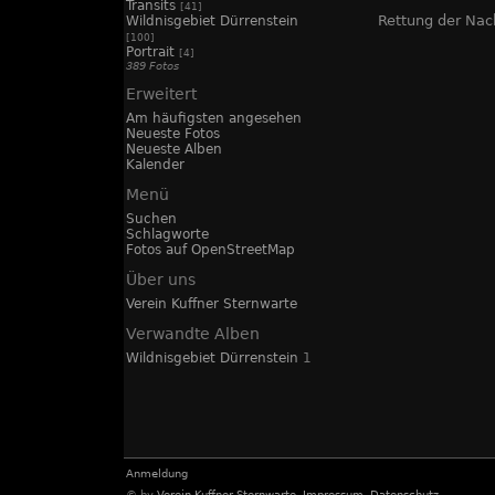
Transits
[41]
Rettung der Nac
Wildnisgebiet Dürrenstein
[100]
Portrait
[4]
389 Fotos
Erweitert
Am häufigsten angesehen
Neueste Fotos
Neueste Alben
Kalender
Menü
Suchen
Schlagworte
Fotos auf OpenStreetMap
Über uns
Verein Kuffner Sternwarte
Verwandte Alben
Wildnisgebiet Dürrenstein
1
Anmeldung
© by
Verein Kuffner Sternwarte
,
Impressum
,
Datenschutz