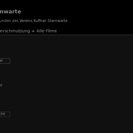
rnwarte
reunden des
Vereins Kuffner Sternwarte
verschmutzung
+
Alle Filme
er