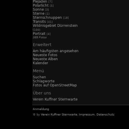
Plejaden
[7]
Polarlicht
[5]
Sonne
[3]
Sterne
[1]
Sternschnuppen
[18]
Transits
[41]
Wildnisgebiet Dürrenstein
[100]
Portrait
[4]
389 Fotos
Erweitert
Am häufigsten angesehen
Neueste Fotos
Neueste Alben
Kalender
Menü
Suchen
Schlagworte
Fotos auf OpenStreetMap
Über uns
Verein Kuffner Sternwarte
Anmeldung
© by
Verein Kuffner Sternwarte
,
Impressum
,
Datenschutz