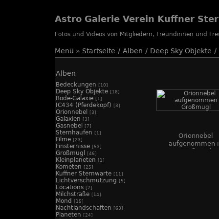
Astro Galerie Verein Kuffner Ste
Fotos und Videos von Mitgliedern, Freundinnen und F
Menü
»
Startseite
/
Alben
/
Deep Sky Objekte
/
Alben
Bedeckungen
[10]
Deep Sky Objekte
[18]
Bode-Galaxie
[1]
IC434 (Pferdekopf)
[3]
Orionnebel
[3]
Galaxien
[3]
Gasnebel
[7]
Sternhaufen
[1]
Orionnebel
Filme
[23]
aufgenommen 
Finsternisse
[53]
Großmugl
Großmugl
[46]
Kleinplaneten
[1]
Kometen
[25]
Kuffner Sternwarte
[11]
Lichtverschmutzung
[5]
Locations
[2]
Milchstraße
[14]
Mond
[15]
Nachtlandschaften
[63]
Planeten
[24]