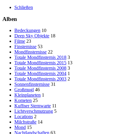
Schließen
Alben
Bedeckungen
10
Deep Sky Objekte
18
Filme
23
Finsternisse
53
Mondfinsternisse
22
Totale Mondfinsternis 2018
3
Totale Mondfinsternis 2015
13
Totale Mondfinsternis 2008
3
Totale Mondfinsternis 2004
1
Totale Mondfinsternis 2003
2
Sonnenfinsternisse
31
Großmugl
46
Kleinplaneten
1
Kometen
25
Kuffner Sternwarte
11
Lichtverschmutzung
5
Locations
2
Milchstraße
14
Mond
15
Nachtlandschaften
63