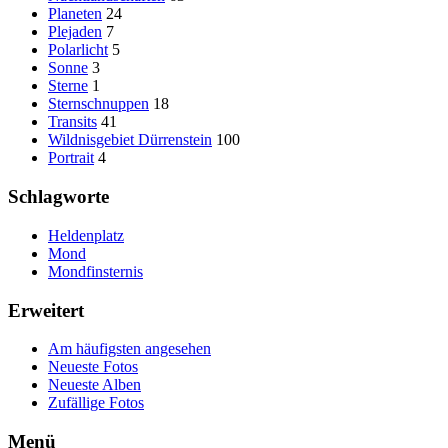
Planeten
24
Plejaden
7
Polarlicht
5
Sonne
3
Sterne
1
Sternschnuppen
18
Transits
41
Wildnisgebiet Dürrenstein
100
Portrait
4
Schlagworte
Heldenplatz
Mond
Mondfinsternis
Erweitert
Am häufigsten angesehen
Neueste Fotos
Neueste Alben
Zufällige Fotos
Menü