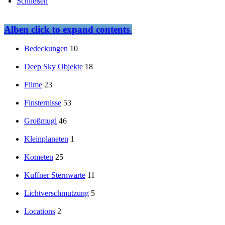
Schließen
Alben
click to expand contents
Bedeckungen
10
Deep Sky Objekte
18
Filme
23
Finsternisse
53
Großmugl
46
Kleinplaneten
1
Kometen
25
Kuffner Sternwarte
11
Lichtverschmutzung
5
Locations
2