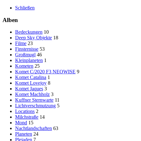
Schließen
Alben
Bedeckungen
10
Deep Sky Objekte
18
Filme
23
Finsternisse
53
Großmugl
46
Kleinplaneten
1
Kometen
25
Komet C/2020 F3 NEOWISE
9
Komet Catalina
1
Komet Lovejoy
8
Komet Jaques
3
Komet Machholz
3
Kuffner Sternwarte
11
Lichtverschmutzung
5
Locations
2
Milchstraße
14
Mond
15
Nachtlandschaften
63
Planeten
24
Plejaden
7