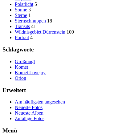
Polarlicht
5
Sonne
3
Sterne
1
Sternschnuppen
18
Transits
41
Wildnisgebiet Dürrenstein
100
Portrait
4
Schlagworte
Großmugl
Komet
Komet Lovejoy
Orion
Erweitert
Am häufigsten angesehen
Neueste Fotos
Neueste Alben
Zufällige Fotos
Menü